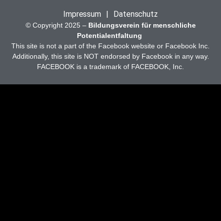
Impressum
|
Datenschutz
© Copyright 2025 –
Bildungsverein für menschliche
Potentialentfaltung
This site is not a part of the Facebook website or Facebook Inc.
Additionally, this site is NOT endorsed by Facebook in any way.
FACEBOOK is a trademark of FACEBOOK, Inc.