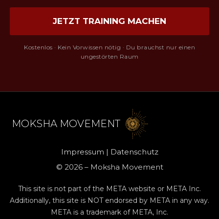
ruhiger. Entscheidungen fallen mir leichter, meine
Grenzen kenne ich deutlich besser, und mein
JETZT TRAINING MACHEN
Bewusstsein für meinen Körper, meine Energie und
meine Verantwortung hat sich komplett verändert.
Kostenlos · Kein Vorwissen nötig · Du brauchst nur einen
Moksha hat mir gezeigt, was es bedeutet, wirklich
ungestörten Raum
bei mir selbst anzukommen – nicht nur gedanklich,
sondern auf einer tiefen, körperlichen Ebene.
Ich kann es jedem Mann ans Herz legen, der bereit
ist, sich selbst ehrlich zu begegnen und seine
eigene Kraft neu zu entdecken.
MOKSHA MOVEMENT
Impressum
|
Datenschutz
© 2026 – Moksha Movement
This site is not part of the META website or META Inc.
Additionally, this site is NOT endorsed by META in any way.
META is a trademark of META, Inc.